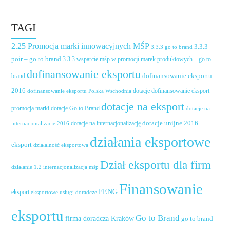
TAGI
2.25 Promocja marki innowacyjnych MŚP
3.3.3
3.3.3 go to brand
poir – go to brand
3.3.3 wsparcie mśp w promocji marek produktowych – go to
dofinansowanie eksportu
dofinansowanie eksportu
brand
2016
dotacje dofinansowanie eksport
dofinansowanie eksportu Polska Wschodnia
dotacje na eksport
promocja marki
dotacje Go to Brand
dotacje na
dotacje unijne 2016
dotacje na internacjonalizację
internacjonalizacje 2016
działania eksportowe
eksport
działalność eksportowa
Dział eksportu dla firm
działanie 1.2 internacjonalizacja mśp
Finansowanie
FENG
eksport
eksportowe usługi doradcze
eksportu
Go to Brand
firma doradcza Kraków
go to brand