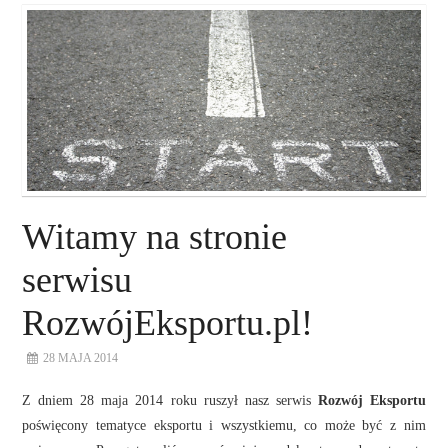
O NAS
NASZE USŁUGI
DORADZTWO
PLAN ROZWOJU EKSPORTU
Witamy na stronie
PROEXIO
serwisu
RozwójEksportu.pl!
KONTAKT
28 MAJA 2014
Z dniem 28 maja 2014 roku ruszył nasz serwis
Rozwój Eksportu
poświęcony tematyce eksportu i wszystkiemu, co może być z nim