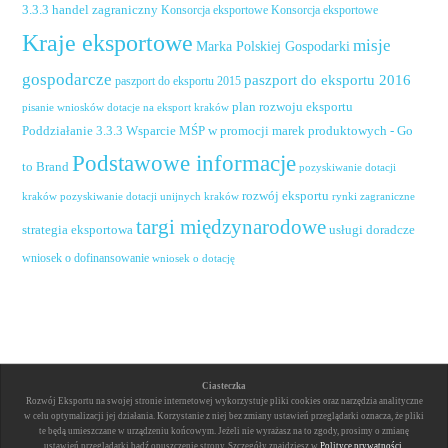
handel zagraniczny
3.3.3
Konsorcja eksportowe
Konsorcja eksportowe
Kraje eksportowe
misje
Marka Polskiej Gospodarki
gospodarcze
paszport do eksportu 2016
paszport do eksportu 2015
plan rozwoju eksportu
pisanie wniosków dotacje na eksport kraków
Poddziałanie 3.3.3 Wsparcie MŚP w promocji marek produktowych - Go
Podstawowe informacje
to Brand
pozyskiwanie dotacji
rozwój eksportu
pozyskiwanie dotacji unijnych kraków
rynki zagraniczne
kraków
targi międzynarodowe
usługi doradcze
strategia eksportowa
wniosek o dofinansowanie
wniosek o dotację
Ciasteczka
Rozwój Eksportu na swojej stronie internetowej wykorzystuje pliki cookies oraz narzędzia analityczne
w celu optymalizacji jej działania. Korzystanie z niej bez zmiany ustawień przeglądarki oznacza, że pliki
te będą umieszczane w urządzeniu końcowym. Jeżeli nie wyrażasz na to zgody, prosimy o zmianę
ustawień przeglądarki bądź opuszczenie strony. Szczegóły znajdziesz w
Polityce prywatności
.