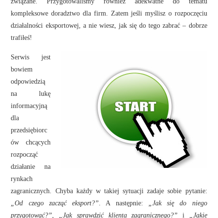
związane. Przygotowaliśmy również adekwatne do tematu
kompleksowe doradztwo dla firm. Zatem jeśli myślisz o rozpoczęciu
działalności eksportowej, a nie wiesz, jak się do tego zabrać – dobrze
trafiłeś!
Serwis jest
bowiem
odpowiedzią
na lukę
informacyjną
dla
przedsiębiorc
ów chcących
rozpocząć
działanie na
rynkach
zagranicznych. Chyba każdy w takiej sytuacji zadaje sobie pytanie:
„Od czego zacząć eksport?”
. A następnie:
„Jak się do niego
przygotować?”
,
„Jak sprawdzić klienta zagranicznego?”
i
„Jakie