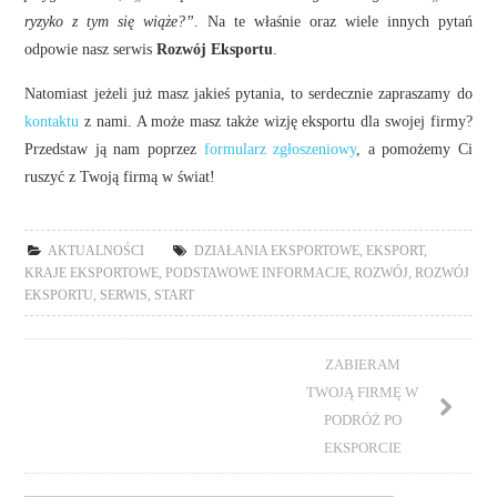
ryzyko z tym się wiąże?”
. Na te właśnie oraz wiele innych pytań
odpowie nasz serwis
Rozwój Eksportu
.
Natomiast jeżeli już masz jakieś pytania, to serdecznie zapraszamy do
kontaktu
z nami. A może masz także wizję eksportu dla swojej firmy?
Przedstaw ją nam poprzez
formularz zgłoszeniowy
, a pomożemy Ci
ruszyć z Twoją firmą w świat!
AKTUALNOŚCI
DZIAŁANIA EKSPORTOWE
,
EKSPORT
,
KRAJE EKSPORTOWE
,
PODSTAWOWE INFORMACJE
,
ROZWÓJ
,
ROZWÓJ
EKSPORTU
,
SERWIS
,
START
ZABIERAM
TWOJĄ FIRMĘ W
PODRÓŻ PO
EKSPORCIE